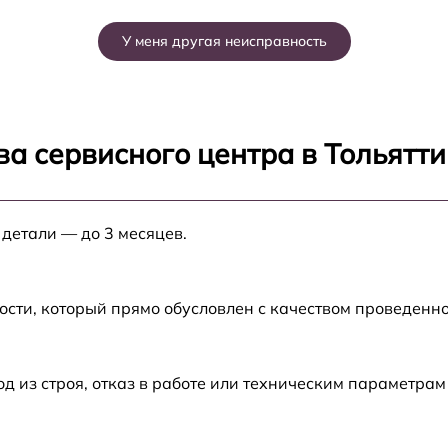
от 60 мин
У меня другая неисправность
от 60 мин
0
от 60 мин
а сервисного центра в Тольятти
от 60 мин
 детали — до 3 месяцев.
от 60 мин
от 60 мин
ости, который прямо обусловлен с качеством проведенн
от 60 мин
из строя, отказ в работе или техническим параметрам
e
от 60 мин