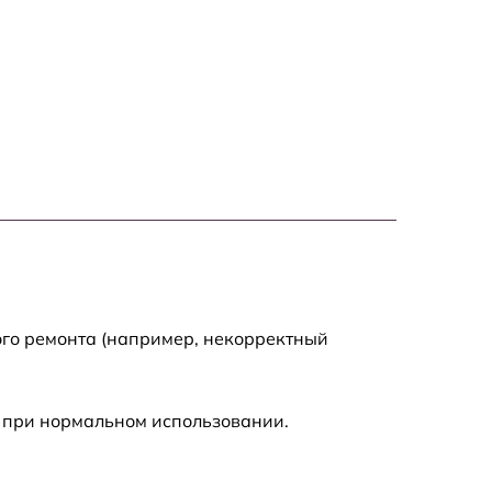
590 р
590 р
1500 р
550 р
450 р
500 р
ого ремонта (например, некорректный
590 р
 при нормальном использовании.
590 р