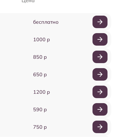
Цена
бесплатно
1000 р
850 р
650 р
1200 р
590 р
750 р