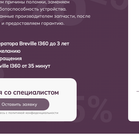
ем причины поломки, заменяем
ботоспособность устройства.
анные производителем запчасти, после
 и предоставляем гарантию.
атора Breville I360 до 3 лет
 желанию
бращения
lle I360 от 35 минут
я со специалистом
Оставить заявку
есь c
политикой конфиденциальности