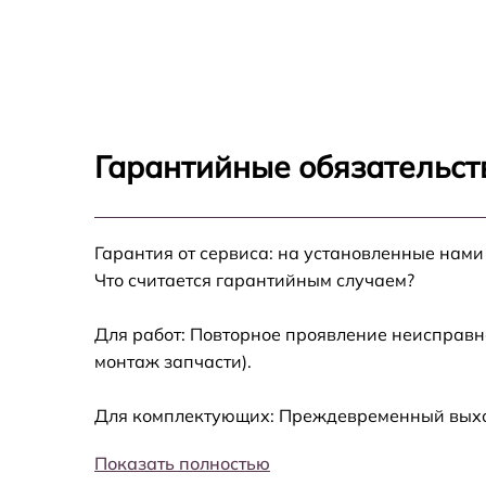
Замена пароклапана Breville I360
Замена клапана давления Breville I360
Чистка системы генерации пара Breville I36
Гарантийные обязательств
Профилактическая чистка Breville I360
Корпусный ремонт (замена резинок,
Гарантия от сервиса: на установленные нами
креплений, кнопок) Breville I360
Что считается гарантийным случаем?
Очистка подошвы утюга Breville I360
Для работ: Повторное проявление неисправн
монтаж запчасти).
Замена шнура питания Breville I360
Для комплектующих: Преждевременный выход 
Ремонт/замена датчика температуры Brevill
I360
Показать полностью